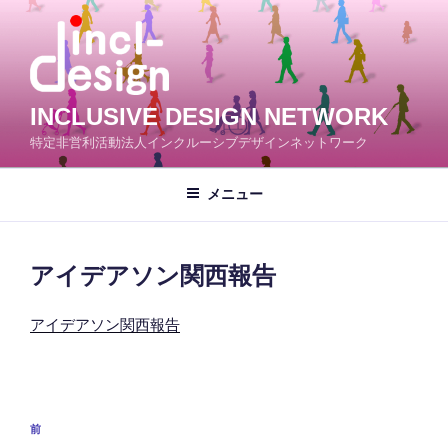
コ
ン
テ
ン
ツ
INCLUSIVE DESIGN NETWORK
へ
特定非営利活動法人インクルーシブデザインネットワーク
ス
キ
メニュー
ッ
プ
アイデアソン関西報告
アイデアソン関西報告
投
前
前
稿