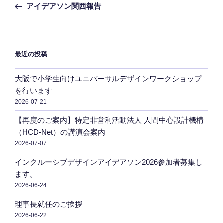
の
アイデアソン関西報告
ナ
投
ビ
稿
ゲ
ー
最近の投稿
シ
大阪で小学生向けユニバーサルデザインワークショップ
ョ
を行います
ン
2026-07-21
【再度のご案内】特定非営利活動法人 人間中心設計機構
（HCD-Net）の講演会案内
2026-07-07
インクルーシブデザインアイデアソン2026参加者募集し
ます。
2026-06-24
理事長就任のご挨拶
2026-06-22