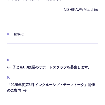
NISHIKAWA Masahiro
カ
お知らせ
テ
ゴ
リ
ー
投
前
前
稿
の
子どもUD授業のサポートスタッフを募集します。
ナ
投
ビ
稿
次
次
ゲ
の
「2025年度第3回 インクルーシブ・テーマトーク」開催
投
ー
のご案内
稿
シ
ョ