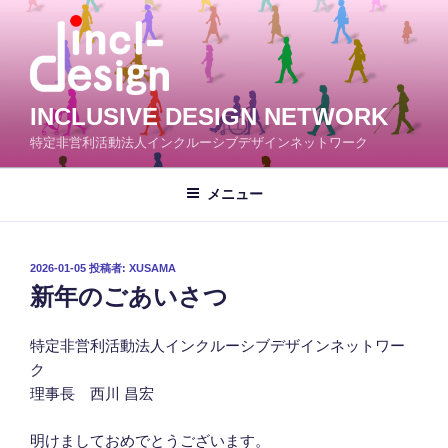
コ
ン
テ
ン
ツ
INCLUSIVE DESIGN NETWORK
へ
特定非営利活動法人インクルーシブデザインネットワーク
ス
キ
メニュー
ッ
プ
投
2026-01-05
投稿者:
XUSAMA
稿
新年のごあいさつ
日:
特定非営利活動法人インクルーシブデザインネットワー
ク
理事長 西川 昌宏
明けましておめでとうございます。