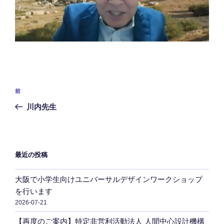
投
前
前
稿
の
川内先生
ナ
投
ビ
稿
ゲ
ー
最近の投稿
シ
大阪で小学生向けユニバーサルデザインワークショップ
ョ
を行います
ン
2026-07-21
【再度のご案内】特定非営利活動法人 人間中心設計機構