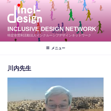
コ
ン
テ
ン
ツ
INCLUSIVE DESIGN NETWORK
へ
特定非営利活動法人インクルーシブデザインネットワーク
ス
キ
メニュー
ッ
プ
川内先生