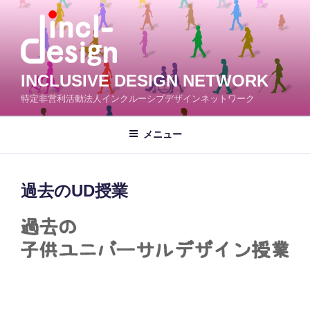
コ
ン
テ
ン
ツ
INCLUSIVE DESIGN NETWORK
へ
特定非営利活動法人インクルーシブデザインネットワーク
ス
キ
メニュー
ッ
プ
過去のUD授業