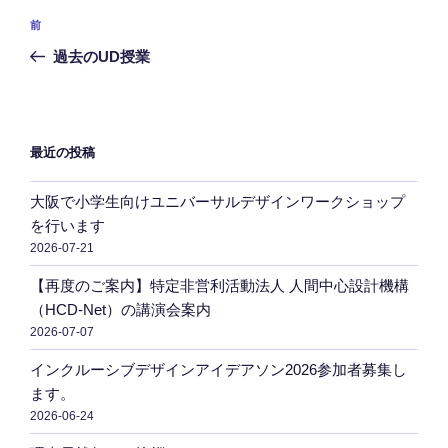
投
前
前
稿
の
過去のUD授業
ナ
投
ビ
稿
ゲ
ー
最近の投稿
シ
大阪で小学生向けユニバーサルデザインワークショップ
ョ
を行います
ン
2026-07-21
【再度のご案内】特定非営利活動法人 人間中心設計機構
（HCD-Net）の講演会案内
2026-07-07
インクルーシブデザインアイデアソン2026参加者募集し
ます。
2026-06-24