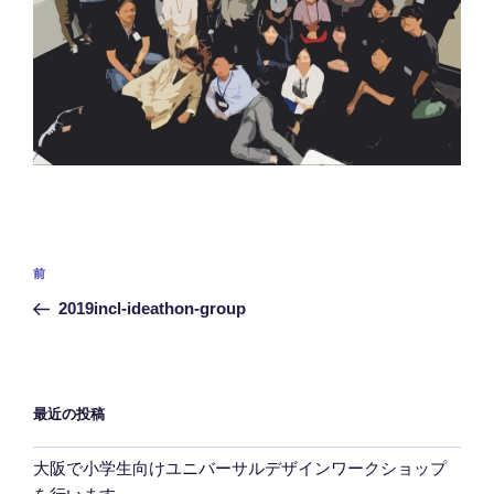
投
前
前
稿
の
2019incl-ideathon-group
ナ
投
ビ
稿
ゲ
ー
最近の投稿
シ
大阪で小学生向けユニバーサルデザインワークショップ
ョ