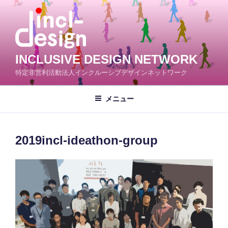
コ
ン
テ
ン
ツ
INCLUSIVE DESIGN NETWORK
へ
特定非営利活動法人インクルーシブデザインネットワーク
ス
キ
メニュー
ッ
プ
2019incl-ideathon-group