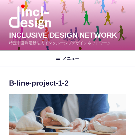
コ
ン
テ
ン
ツ
INCLUSIVE DESIGN NETWORK
へ
特定非営利活動法人インクルーシブデザインネットワーク
ス
キ
メニュー
ッ
プ
B-line-project-1-2