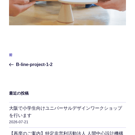
投
前
前
稿
の
B-line-project-1-2
ナ
投
ビ
稿
ゲ
ー
最近の投稿
シ
大阪で小学生向けユニバーサルデザインワークショップ
ョ
を行います
ン
2026-07-21
【再度のご案内】特定非営利活動法人 人間中心設計機構