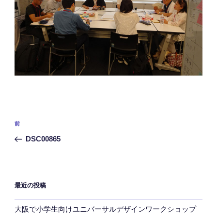
投
前
前
稿
の
DSC00865
ナ
投
ビ
稿
ゲ
ー
最近の投稿
シ
大阪で小学生向けユニバーサルデザインワークショップ
ョ