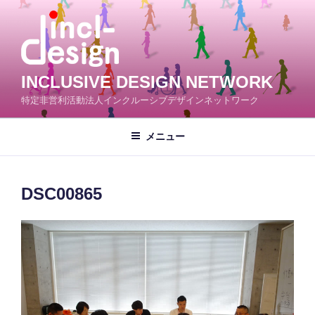
コ
ン
テ
ン
ツ
INCLUSIVE DESIGN NETWORK
へ
特定非営利活動法人インクルーシブデザインネットワーク
ス
キ
メニュー
ッ
プ
DSC00865