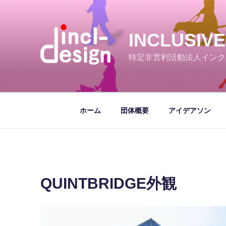
コ
ン
テ
INCLUSIV
ン
ツ
特定非営利活動法人インク
へ
ス
キ
ッ
ホーム
団体概要
アイデアソン
プ
QUINTBRIDGE外観