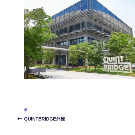
投
前
前
稿
の
QUINTBRIDGE外観
投
ナ
稿