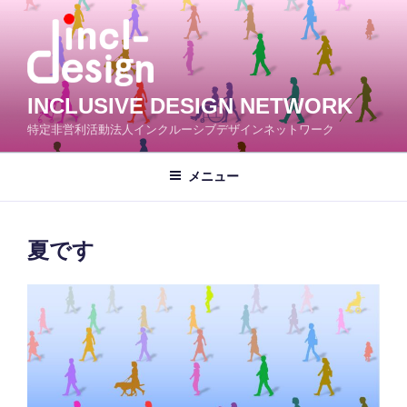
コ
ン
テ
ン
ツ
INCLUSIVE DESIGN NETWORK
へ
特定非営利活動法人インクルーシブデザインネットワーク
ス
キ
メニュー
ッ
プ
夏です