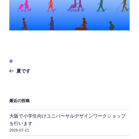
投
前
前
稿
の
夏です
ナ
投
ビ
稿
ゲ
ー
最近の投稿
シ
大阪で小学生向けユニバーサルデザインワークショップ
ョ
を行います
ン
2026-07-21