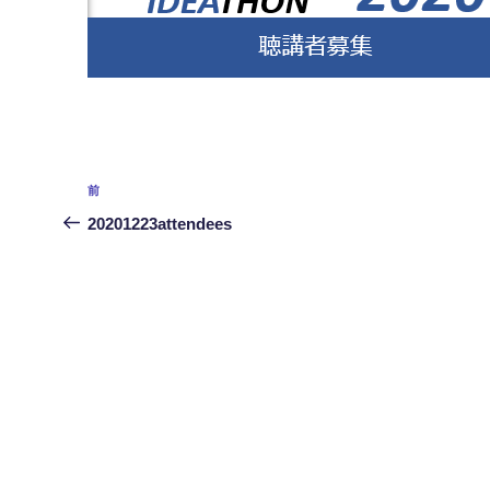
投
前
前
稿
の
20201223attendees
投
ナ
稿
ビ
ゲ
ー
シ
ョ