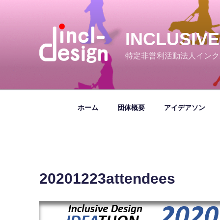
コ
ン
テ
INCLUSIV
ン
ツ
特定非営利活動法人インク
へ
ス
キ
ッ
ホーム
団体概要
アイデアソン
プ
20201223attendees