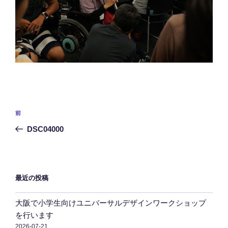
投
前
前
稿
の
DSC04000
ナ
投
ビ
稿
ゲ
ー
最近の投稿
シ
大阪で小学生向けユニバーサルデザインワークショップ
ョ
を行います
ン
2026-07-21