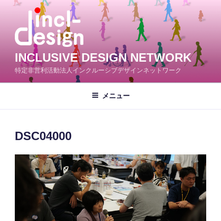
コ
ン
テ
ン
ツ
INCLUSIVE DESIGN NETWORK
へ
特定非営利活動法人インクルーシブデザインネットワーク
ス
キ
メニュー
ッ
プ
DSC04000