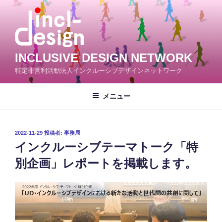
コ
ン
テ
ン
ツ
INCLUSIVE DESIGN NETWORK
へ
特定非営利活動法人インクルーシブデザインネットワーク
ス
キ
メニュー
ッ
プ
投
2022-11-29
投稿者:
事務局
稿
インクルーシブテーマトーク「特
日:
別企画」レポートを掲載します。