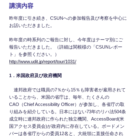
講演内容
昨年度に引き続き、CSUNへの参加報告及び考察を中心に
お話いただきました。
昨年度の時系列のご報告に対し、今年度はテーマ別にご
報告いただきました。（詳細は関根様の「CSUNレポー
ト」を参照ください。）
http://www.udit.jp/report/tour/1031/
1
．
米国政府及び政府機関
連邦政府では職員の7％から15％も障害者が雇用されて
いることから、米国の省庁は、毎年、たくさんの
CAO（Chief Accessibility Officer）が参加し、各省庁の取
り組みを紹介している。日本にはない73年のリハ法504条
成立時に連邦政府に作られた独立機関、AccessBoard(米
国アクセス委員会)が政府内に存在している。ボードメン
バーは各省庁からの委員12名と、大統領に直接任命され