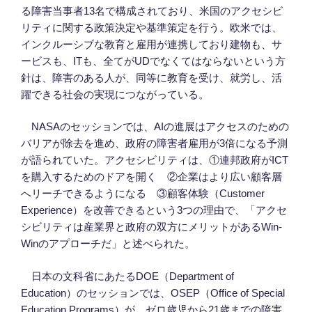
る障害当事者13名で構成されており、米国のアクセシビ
リティに関する政策決定や基準策定を行う。欧米では、
インクルーシブな教育と雇用が連携しており建物も、サ
ービスも、ITも、全てがUDでなくてはならないという方
針は、障害のある人が、同等に教育を受け、就労し、活
躍できる社会の実現につながっている。
NASAのセッションでは、AIの進展はアクセスのための
バリアが除去を進め、政府の障害者雇用が3倍になる予測
が語られていた。アクセシビリティは、①連邦政府がICT
を購入するためのドアを開く ②企業はより広い顧客層
へリーチできるようになる ③顧客体験（Customer
Experience）を改善できるという3つの理由で、「アクセ
シビリティは産業界と政府の双方にメリットがあるWin-
Winのアプローチだ」と述べられた。
日本の文科省にあたるDOE（Department of
Education）のセッションでは、OSEP（Office of Special
Education Programs）が、ゼロ歳児から21歳までの障害