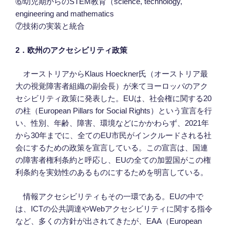
⑥幼児期からのSTEM教育（science, technology,
engineering and mathematics
⑦技術の実装と統合
2
．
欧州のアクセシビリティ政策
オーストリアからKlaus Hoeckner氏（オーストリア最
大の視覚障害者組織の副会長）が来てヨーロッパのアク
セシビリティ政策に発表した。EUは、社会権に関する20
の柱（European Pillars for Social Rights）という宣言を行
い、性別、年齢、障害、環境などにかかわらず、2021年
から30年までに、全てのEU市民がインクルードされる社
会にするための政策を宣言している。この宣言は、国連
の障害者権利条約と呼応し、EUの全ての加盟国がこの権
利条約を実効性のあるものにするためを明言している。
情報アクセシビリティもその一環である。EUの中で
は、ICTの公共調達やWebアクセシビリティに関する指令
など、多くの方針が出されてきたが、EAA（European