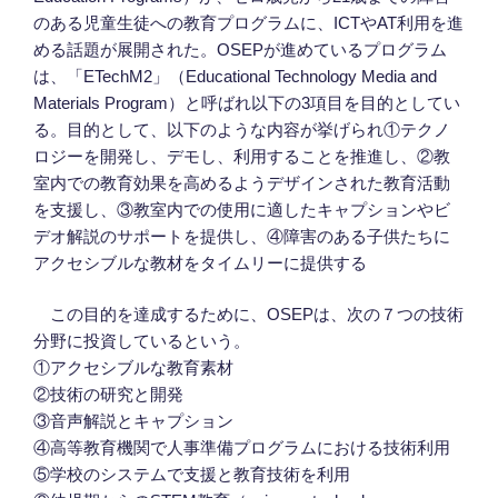
のある児童生徒への教育プログラムに、ICTやAT利用を進
める話題が展開された。OSEPが進めているプログラム
は、「ETechM2」（Educational Technology Media and
Materials Program）と呼ばれ以下の3項目を目的としてい
る。目的として、以下のような内容が挙げられ①テクノ
ロジーを開発し、デモし、利用することを推進し、②教
室内での教育効果を高めるようデザインされた教育活動
を支援し、③教室内での使用に適したキャプションやビ
デオ解説のサポートを提供し、④障害のある子供たちに
アクセシブルな教材をタイムリーに提供する
この目的を達成するために、OSEPは、次の７つの技術
分野に投資しているという。
①アクセシブルな教育素材
②技術の研究と開発
③音声解説とキャプション
④高等教育機関で人事準備プログラムにおける技術利用
⑤学校のシステムで支援と教育技術を利用