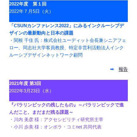
2022年度 第１回
2022年７月5日（火）
「CSUNカンファレンス2022」にみるインクルーシブデ
ザインの最新動向と日本の課題
・関根 千佳 氏：株式会社ユーディット会長兼シニアフェ
ロー、同志社大学客員教授、特定非営利活動法人インク
ルーシブデザインネットワーク顧問
➡
報告
2021年度 第3回
2022年3月23日（水）
『パラリンピックの残したもの』～パラリンピックで進
んだこと、まだまだ残る課題～
・川内 美彦 様：アクセシビリティ研究所主宰
・小川 歩美 様：オンボラ・コミnet 共同代表