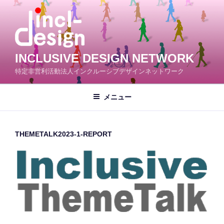
コ
ン
テ
ン
ツ
INCLUSIVE DESIGN NETWORK
へ
特定非営利活動法人インクルーシブデザインネットワーク
ス
キ
メニュー
ッ
プ
THEMETALK2023-1-REPORT